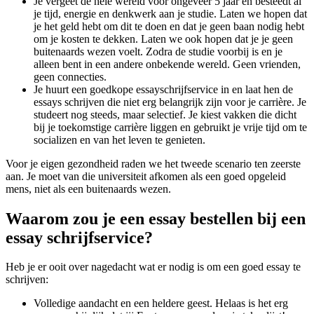
Je vergeet de hele wereld voor ongeveer 5 jaar en besteedt al
je tijd, energie en denkwerk aan je studie. Laten we hopen dat
je het geld hebt om dit te doen en dat je geen baan nodig hebt
om je kosten te dekken. Laten we ook hopen dat je je geen
buitenaards wezen voelt. Zodra de studie voorbij is en je
alleen bent in een andere onbekende wereld. Geen vrienden,
geen connecties.
Je huurt een goedkope essayschrijfservice in en laat hen de
essays schrijven die niet erg belangrijk zijn voor je carrière. Je
studeert nog steeds, maar selectief. Je kiest vakken die dicht
bij je toekomstige carrière liggen en gebruikt je vrije tijd om te
socializen en van het leven te genieten.
Voor je eigen gezondheid raden we het tweede scenario ten zeerste
aan. Je moet van die universiteit afkomen als een goed opgeleid
mens, niet als een buitenaards wezen.
Waarom zou je een essay bestellen bij een
essay schrijfservice?
Heb je er ooit over nagedacht wat er nodig is om een goed essay te
schrijven:
Volledige aandacht en een heldere geest. Helaas is het erg