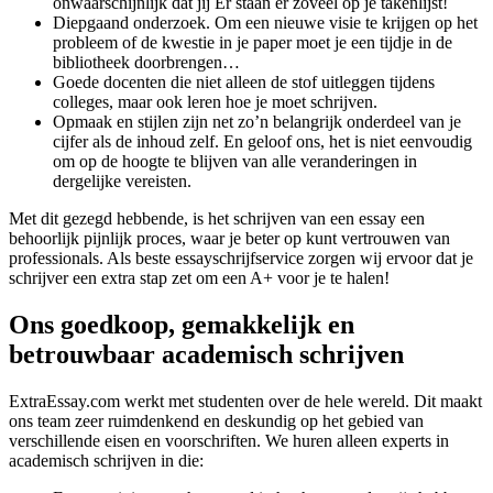
onwaarschijnlijk dat jij Er staan er zoveel op je takenlijst!
Diepgaand onderzoek. Om een nieuwe visie te krijgen op het
probleem of de kwestie in je paper moet je een tijdje in de
bibliotheek doorbrengen…
Goede docenten die niet alleen de stof uitleggen tijdens
colleges, maar ook leren hoe je moet schrijven.
Opmaak en stijlen zijn net zo’n belangrijk onderdeel van je
cijfer als de inhoud zelf. En geloof ons, het is niet eenvoudig
om op de hoogte te blijven van alle veranderingen in
dergelijke vereisten.
Met dit gezegd hebbende, is het schrijven van een essay een
behoorlijk pijnlijk proces, waar je beter op kunt vertrouwen van
professionals. Als beste essayschrijfservice zorgen wij ervoor dat je
schrijver een extra stap zet om een A+ voor je te halen!
Ons goedkoop, gemakkelijk en
betrouwbaar academisch schrijven
ExtraEssay.com werkt met studenten over de hele wereld. Dit maakt
ons team zeer ruimdenkend en deskundig op het gebied van
verschillende eisen en voorschriften. We huren alleen experts in
academisch schrijven in die: