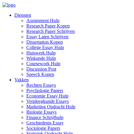
Diensten
Assignment Hulp
Research Paper Kopen
Research Paper Schrijven
Essay Laten Schrijven
Dissertation Kopen
College Essay Hulp
Huiswerk Hulp
Wiskunde Hulp
Coursework Hulp
Discussion Post
Speech Kopen
Vakken
Rechten Essays
Psychologie Papers
Economie Essay Hulp
Verpleegkunde Essays
Marketing Opdracht Hulp
Biologie Essays
Finance Schrijfhulp
Geschiedenis Essay
Sociologie Papers
Statistiek Opdracht Hulp