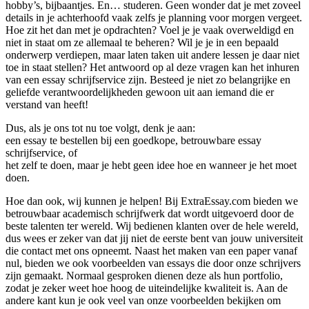
hobby’s, bijbaantjes. En… studeren. Geen wonder dat je met zoveel
details in je achterhoofd vaak zelfs je planning voor morgen vergeet.
Hoe zit het dan met je opdrachten? Voel je je vaak overweldigd en
niet in staat om ze allemaal te beheren? Wil je je in een bepaald
onderwerp verdiepen, maar laten taken uit andere lessen je daar niet
toe in staat stellen? Het antwoord op al deze vragen kan het inhuren
van een essay schrijfservice zijn. Besteed je niet zo belangrijke en
geliefde verantwoordelijkheden gewoon uit aan iemand die er
verstand van heeft!
Dus, als je ons tot nu toe volgt, denk je aan:
een essay te bestellen bij een goedkope, betrouwbare essay
schrijfservice, of
het zelf te doen, maar je hebt geen idee hoe en wanneer je het moet
doen.
Hoe dan ook, wij kunnen je helpen! Bij ExtraEssay.com bieden we
betrouwbaar academisch schrijfwerk dat wordt uitgevoerd door de
beste talenten ter wereld. Wij bedienen klanten over de hele wereld,
dus wees er zeker van dat jij niet de eerste bent van jouw universiteit
die contact met ons opneemt. Naast het maken van een paper vanaf
nul, bieden we ook voorbeelden van essays die door onze schrijvers
zijn gemaakt. Normaal gesproken dienen deze als hun portfolio,
zodat je zeker weet hoe hoog de uiteindelijke kwaliteit is. Aan de
andere kant kun je ook veel van onze voorbeelden bekijken om