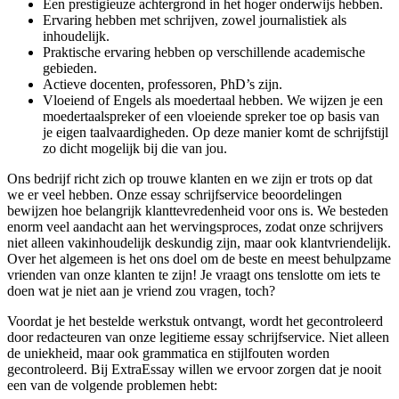
Een prestigieuze achtergrond in het hoger onderwijs hebben.
Ervaring hebben met schrijven, zowel journalistiek als
inhoudelijk.
Praktische ervaring hebben op verschillende academische
gebieden.
Actieve docenten, professoren, PhD’s zijn.
Vloeiend of Engels als moedertaal hebben. We wijzen je een
moedertaalspreker of een vloeiende spreker toe op basis van
je eigen taalvaardigheden. Op deze manier komt de schrijfstijl
zo dicht mogelijk bij die van jou.
Ons bedrijf richt zich op trouwe klanten en we zijn er trots op dat
we er veel hebben. Onze essay schrijfservice beoordelingen
bewijzen hoe belangrijk klanttevredenheid voor ons is. We besteden
enorm veel aandacht aan het wervingsproces, zodat onze schrijvers
niet alleen vakinhoudelijk deskundig zijn, maar ook klantvriendelijk.
Over het algemeen is het ons doel om de beste en meest behulpzame
vrienden van onze klanten te zijn! Je vraagt ons tenslotte om iets te
doen wat je niet aan je vriend zou vragen, toch?
Voordat je het bestelde werkstuk ontvangt, wordt het gecontroleerd
door redacteuren van onze legitieme essay schrijfservice. Niet alleen
de uniekheid, maar ook grammatica en stijlfouten worden
gecontroleerd. Bij ExtraEssay willen we ervoor zorgen dat je nooit
een van de volgende problemen hebt: