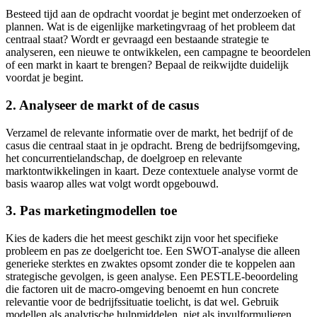
Besteed tijd aan de opdracht voordat je begint met onderzoeken of
plannen. Wat is de eigenlijke marketingvraag of het probleem dat
centraal staat? Wordt er gevraagd een bestaande strategie te
analyseren, een nieuwe te ontwikkelen, een campagne te beoordelen
of een markt in kaart te brengen? Bepaal de reikwijdte duidelijk
voordat je begint.
2. Analyseer de markt of de casus
Verzamel de relevante informatie over de markt, het bedrijf of de
casus die centraal staat in je opdracht. Breng de bedrijfsomgeving,
het concurrentielandschap, de doelgroep en relevante
marktontwikkelingen in kaart. Deze contextuele analyse vormt de
basis waarop alles wat volgt wordt opgebouwd.
3. Pas marketingmodellen toe
Kies de kaders die het meest geschikt zijn voor het specifieke
probleem en pas ze doelgericht toe. Een SWOT-analyse die alleen
generieke sterktes en zwaktes opsomt zonder die te koppelen aan
strategische gevolgen, is geen analyse. Een PESTLE-beoordeling
die factoren uit de macro-omgeving benoemt en hun concrete
relevantie voor de bedrijfssituatie toelicht, is dat wel. Gebruik
modellen als analytische hulpmiddelen, niet als invulformulieren.