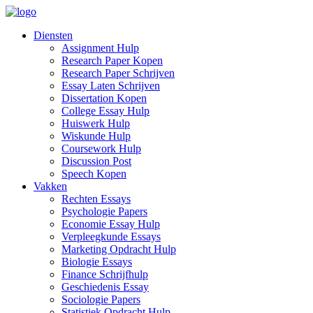
Diensten
Assignment Hulp
Research Paper Kopen
Research Paper Schrijven
Essay Laten Schrijven
Dissertation Kopen
College Essay Hulp
Huiswerk Hulp
Wiskunde Hulp
Coursework Hulp
Discussion Post
Speech Kopen
Vakken
Rechten Essays
Psychologie Papers
Economie Essay Hulp
Verpleegkunde Essays
Marketing Opdracht Hulp
Biologie Essays
Finance Schrijfhulp
Geschiedenis Essay
Sociologie Papers
Statistiek Opdracht Hulp