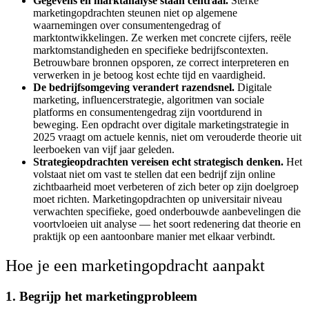
Gegevens en marktanalyse staan centraal.
Sterke
marketingopdrachten steunen niet op algemene
waarnemingen over consumentengedrag of
marktontwikkelingen. Ze werken met concrete cijfers, reële
marktomstandigheden en specifieke bedrijfscontexten.
Betrouwbare bronnen opsporen, ze correct interpreteren en
verwerken in je betoog kost echte tijd en vaardigheid.
De bedrijfsomgeving verandert razendsnel.
Digitale
marketing, influencerstrategie, algoritmen van sociale
platforms en consumentengedrag zijn voortdurend in
beweging. Een opdracht over digitale marketingstrategie in
2025 vraagt om actuele kennis, niet om verouderde theorie uit
leerboeken van vijf jaar geleden.
Strategieopdrachten vereisen echt strategisch denken.
Het
volstaat niet om vast te stellen dat een bedrijf zijn online
zichtbaarheid moet verbeteren of zich beter op zijn doelgroep
moet richten. Marketingopdrachten op universitair niveau
verwachten specifieke, goed onderbouwde aanbevelingen die
voortvloeien uit analyse — het soort redenering dat theorie en
praktijk op een aantoonbare manier met elkaar verbindt.
Hoe je een marketingopdracht aanpakt
1. Begrijp het marketingprobleem