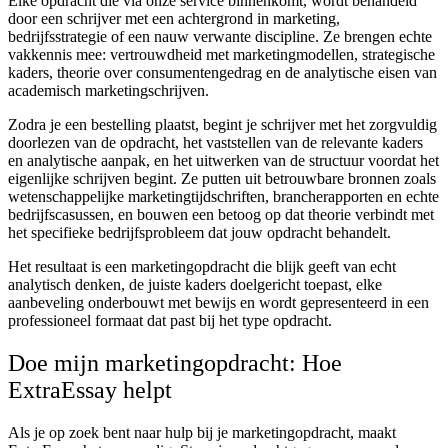
Elke opdracht die via onze service binnenkomt, wordt behandeld
door een schrijver met een achtergrond in marketing,
bedrijfsstrategie of een nauw verwante discipline. Ze brengen echte
vakkennis mee: vertrouwdheid met marketingmodellen, strategische
kaders, theorie over consumentengedrag en de analytische eisen van
academisch marketingschrijven.
Zodra je een bestelling plaatst, begint je schrijver met het zorgvuldig
doorlezen van de opdracht, het vaststellen van de relevante kaders
en analytische aanpak, en het uitwerken van de structuur voordat het
eigenlijke schrijven begint. Ze putten uit betrouwbare bronnen zoals
wetenschappelijke marketingtijdschriften, brancherapporten en echte
bedrijfscasussen, en bouwen een betoog op dat theorie verbindt met
het specifieke bedrijfsprobleem dat jouw opdracht behandelt.
Het resultaat is een marketingopdracht die blijk geeft van echt
analytisch denken, de juiste kaders doelgericht toepast, elke
aanbeveling onderbouwt met bewijs en wordt gepresenteerd in een
professioneel formaat dat past bij het type opdracht.
Doe mijn marketingopdracht: Hoe
ExtraEssay helpt
Als je op zoek bent naar hulp bij je marketingopdracht, maakt