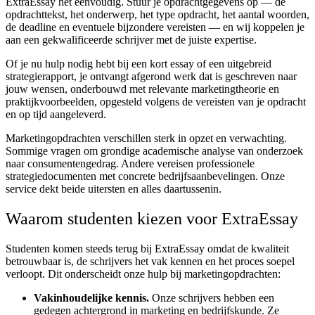
ExtraEssay het eenvoudig. Stuur je opdrachtgegevens op — de
opdrachttekst, het onderwerp, het type opdracht, het aantal woorden,
de deadline en eventuele bijzondere vereisten — en wij koppelen je
aan een gekwalificeerde schrijver met de juiste expertise.
Of je nu hulp nodig hebt bij een kort essay of een uitgebreid
strategierapport, je ontvangt afgerond werk dat is geschreven naar
jouw wensen, onderbouwd met relevante marketingtheorie en
praktijkvoorbeelden, opgesteld volgens de vereisten van je opdracht
en op tijd aangeleverd.
Marketingopdrachten verschillen sterk in opzet en verwachting.
Sommige vragen om grondige academische analyse van onderzoek
naar consumentengedrag. Andere vereisen professionele
strategiedocumenten met concrete bedrijfsaanbevelingen. Onze
service dekt beide uitersten en alles daartussenin.
Waarom studenten kiezen voor ExtraEssay
Studenten komen steeds terug bij ExtraEssay omdat de kwaliteit
betrouwbaar is, de schrijvers het vak kennen en het proces soepel
verloopt. Dit onderscheidt onze hulp bij marketingopdrachten:
Vakinhoudelijke kennis.
Onze schrijvers hebben een
gedegen achtergrond in marketing en bedrijfskunde. Ze