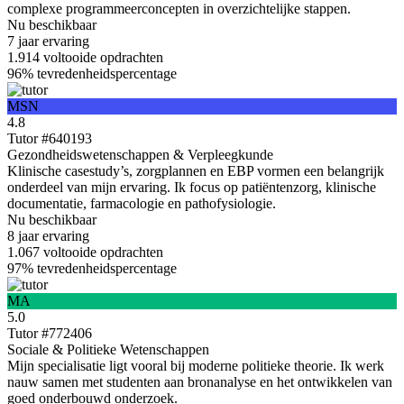
complexe programmeerconcepten in overzichtelijke stappen.
Nu beschikbaar
7 jaar
ervaring
1.914
voltooide opdrachten
96%
tevredenheidspercentage
MSN
4.8
Tutor #640193
Gezondheidswetenschappen & Verpleegkunde
Klinische casestudy’s, zorgplannen en EBP vormen een belangrijk
onderdeel van mijn ervaring. Ik focus op patiëntenzorg, klinische
documentatie, farmacologie en pathofysiologie.
Nu beschikbaar
8 jaar
ervaring
1.067
voltooide opdrachten
97%
tevredenheidspercentage
MA
5.0
Tutor #772406
Sociale & Politieke Wetenschappen
Mijn specialisatie ligt vooral bij moderne politieke theorie. Ik werk
nauw samen met studenten aan bronanalyse en het ontwikkelen van
goed onderbouwd onderzoek.