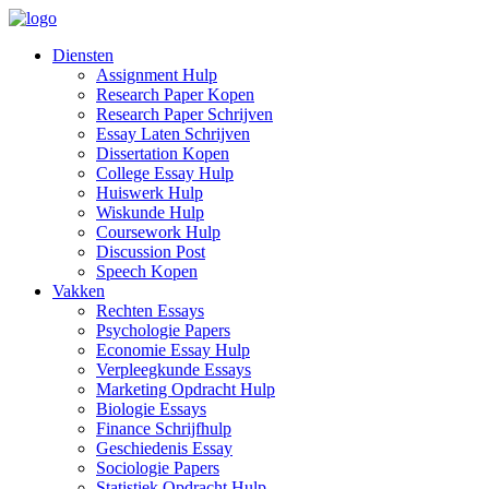
Diensten
Assignment Hulp
Research Paper Kopen
Research Paper Schrijven
Essay Laten Schrijven
Dissertation Kopen
College Essay Hulp
Huiswerk Hulp
Wiskunde Hulp
Coursework Hulp
Discussion Post
Speech Kopen
Vakken
Rechten Essays
Psychologie Papers
Economie Essay Hulp
Verpleegkunde Essays
Marketing Opdracht Hulp
Biologie Essays
Finance Schrijfhulp
Geschiedenis Essay
Sociologie Papers
Statistiek Opdracht Hulp