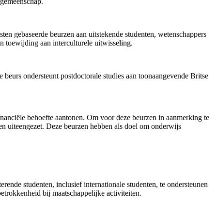
e gemeenschap.
nsten gebaseerde beurzen aan uitstekende studenten, wetenschappers
 toewijding aan interculturele uitwisseling.
e beurs ondersteunt postdoctorale studies aan toonaangevende Britse
financiële behoefte aantonen. Om voor deze beurzen in aanmerking te
en uiteengezet. Deze beurzen hebben als doel om onderwijs
erende studenten, inclusief internationale studenten, te ondersteunen
trokkenheid bij maatschappelijke activiteiten.