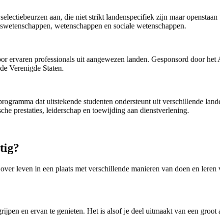
selectiebeurzen aan, die niet strikt landenspecifiek zijn maar opensta
teswetenschappen, wetenschappen en sociale wetenschappen.
r ervaren professionals uit aangewezen landen. Gesponsord door het A
 de Verenigde Staten.
programma dat uitstekende studenten ondersteunt uit verschillende land
he prestaties, leiderschap en toewijding aan dienstverlening.
tig?
k over leven in een plaats met verschillende manieren van doen en leren 
begrijpen en ervan te genieten. Het is alsof je deel uitmaakt van een gr