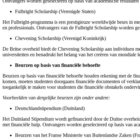
Ontvangers worden geselecteerd op basis van academische resultaten 
Fulbright Scholarship (Verenigde Staten)
Het Fulbright-programma is een prestigieuze wereldwijde beurs in me
en professionals. Ontvangers van de Fulbright Scholarship worden gese
Chevening Scholarship (Verenigd Koninkrijk)
De Britse overheid biedt de Chevening Scholarship aan individuen met
universiteiten en benadrukt het belang van het creëren van mondiale le
Beurzen op basis van financiële behoefte
Beurzen op basis van financiële behoefte houden rekening met de fin
komen, moeten studenten doorgaans financiële documenten of verklar
toegankelijk te maken voor studenten die financiële obstakels onderv
Voorbeelden van dergelijke beurzen zijn onder andere:
Deutschlandstipendium (Duitsland)
Het Duitsland Stipendium wordt gefinancierd door de Duitse overheid e
met financiële hulp. Ontvangers worden geselecteerd op basis van aca
Beurzen van het Franse Ministerie van Buitenlandse Zaken (Fra