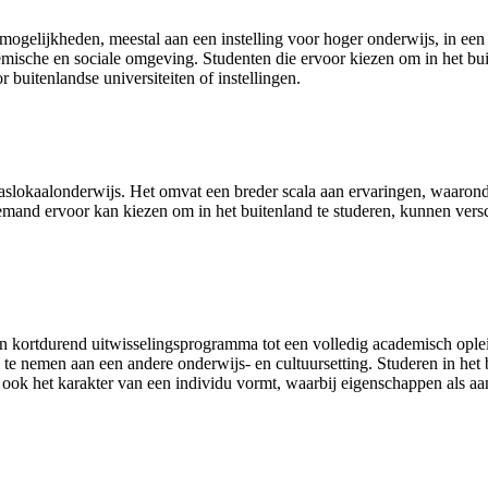
 mogelijkheden, meestal aan een instelling voor hoger onderwijs, in een
emische en sociale omgeving. Studenten die ervoor kiezen om in het bui
uitenlandse universiteiten of instellingen.
laslokaalonderwijs. Het omvat een breder scala aan ervaringen, waaronde
and ervoor kan kiezen om in het buitenland te studeren, kunnen versc
een kortdurend uitwisselingsprogramma tot een volledig academisch opl
 te nemen aan een andere onderwijs- en cultuursetting. Studeren in het 
r ook het karakter van een individu vormt, waarbij eigenschappen als 