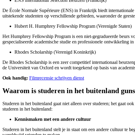
ENS International Selection Beurzen (Frankrijk)
De École Normale Supérieure (ENS) in Frankrijk biedt internationale 
uitstekende studenten op verschillende gebieden, waaronder de gees
Hubert H. Humphrey Fellowship Program (Verenigde Staten)
Het Humphrey Fellowship Program is een niet-gegradueerde beurs voo
gespecialiseerde academische studie en professionele ontwikkeling in
Rhodes Scholarship (Verenigd Koninkrijk)
De Rhodes Scholarship is een zeer competitief internationaal beurzen
de Universiteit van Oxford en wordt toegekend op basis van academisc
Ook handig:
Filmrecensie schrijven dienst
Waarom is studeren in het buitenland guns
Studeren in het buitenland gaat niet alleen over studeren; het gaat oo
studeren in het buitenland:
Kennismaken met een andere cultuur
Studeren in het buitenland stelt je in staat om een andere cultuur te 
wereldwijd vrienden te maken.