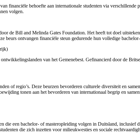
van financiële behoefte aan internationale studenten via verschillende
nnen volgen.
door de Bill and Melinda Gates Foundation. Het heeft tot doel uitsteke
ze beurs ontvangen financiële steun gedurende hun volledige bachelor-
ijk)
ntwikkelingslanden van het Gemenebest. Gefinancierd door de Britse o
nden of regio’s. Deze beurzen bevorderen culturele diversiteit en sam
ewijding tonen aan het bevorderen van internationaal begrip en same
n die een bachelor- of masteropleiding volgen in Duitsland, inclusief d
udenten die zich inzetten voor milieukwesties en sociale rechtvaardigh