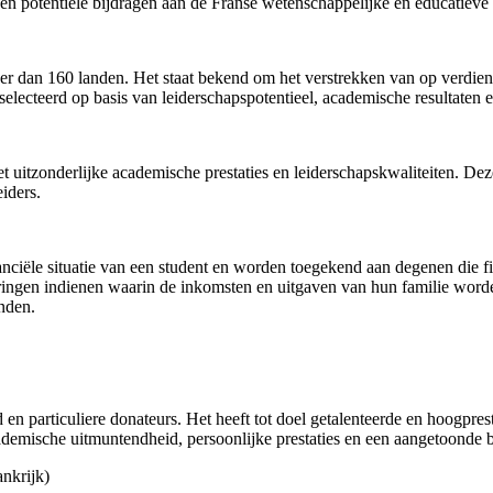
en potentiële bijdragen aan de Franse wetenschappelijke en educatiev
er dan 160 landen. Het staat bekend om het verstrekken van op verdie
lecteerd op basis van leiderschapspotentieel, academische resultaten en
 uitzonderlijke academische prestaties en leiderschapskwaliteiten. Dez
iders.
anciële situatie van een student en worden toegekend aan degenen die 
ingen indienen waarin de inkomsten en uitgaven van hun familie word
inden.
n particuliere donateurs. Het heeft tot doel getalenteerde en hoogprest
demische uitmuntendheid, persoonlijke prestaties en een aangetoonde be
nkrijk)