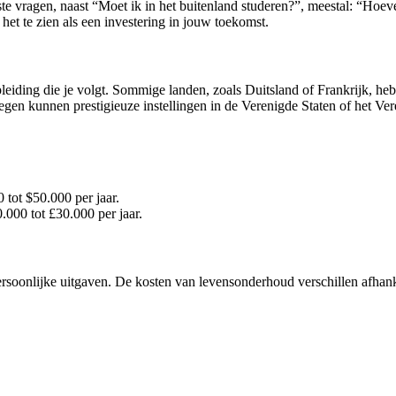
te vragen, naast “Moet ik in het buitenland studeren?”, meestal: “Hoeve
 het te zien als een investering in jouw toekomst.
pleiding die je volgt. Sommige landen, zoals Duitsland of Frankrijk, he
gen kunnen prestigieuze instellingen in de Verenigde Staten of het Ve
tot $50.000 per jaar.
000 tot £30.000 per jaar.
oonlijke uitgaven. De kosten van levensonderhoud verschillen afhankel